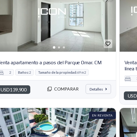
enta apartamento a pasos del Parque Omar. CM
Venta
línea 
2
Baños:
2
Tamaño de la propiedad:
69 m2
COMPARAR
USD139,900
Detalles
USD
EN REVENTA