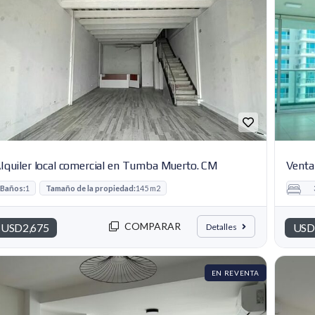
lquiler local comercial en Tumba Muerto. CM
Venta
Baños:
1
Tamaño de la propiedad:
145 m2
COMPARAR
USD2,675
USD
Detalles
EN REVENTA