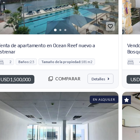
enta de apartamento en Ocean Reef nuevo a
Vendo
strenar
Bosqu
2
Baños:
2.5
Tamaño de la propiedad:
181 m2
COMPARAR
USD1,500,000
USD
Detalles
EN ALQUILER