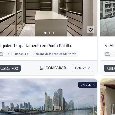
lquiler de apartamento en Punta Paitilla
Se Alq
4
Baños:
4.5
Tamaño de la propiedad:
395 m2
COMPARAR
USD5,700
USD
Detalles
EN VENTA