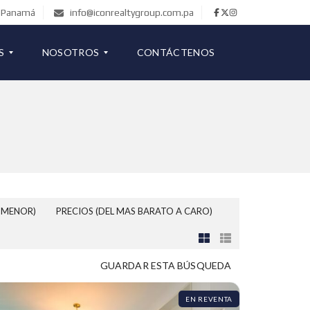
de Panamá
info@iconrealtygroup.com.pa
S
NOSOTROS
CONTÁCTENOS
COMERCIAL
B
L
O
G
 MENOR)
PRECIOS (DEL MAS BARATO A CARO)
GUARDAR ESTA BÚSQUEDA
EN REVENTA