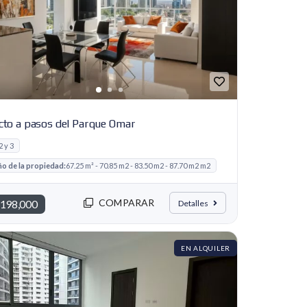
cto a pasos del Parque Omar
2 y 3
o de la propiedad:
67.25 m² - 70.85 m2 - 83.50 m2 - 87.70 m2 m2
COMPARAR
198,000
Detalles
EN ALQUILER