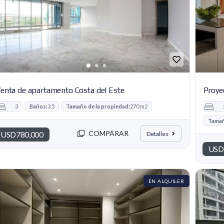
enta de apartamento Costa del Este
Proye
3
Baños:
3.5
Tamaño de la propiedad:
270 m2
Tamañ
COMPARAR
USD780,000
Detalles
USD
EN ALQUILER