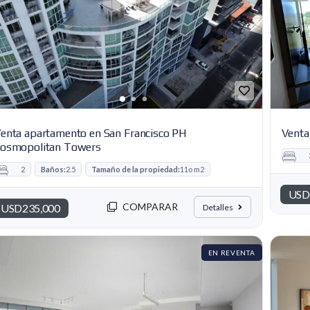
enta apartamento en San Francisco PH
Venta
osmopolitan Towers
2
Baños:
2.5
Tamaño de la propiedad:
11o m2
USD
COMPARAR
USD235,000
Detalles
EN REVENTA