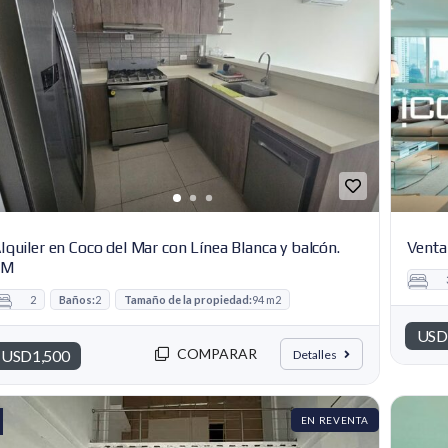
C
E
A
S
D
O
M
I
N
I
C
A
N
A
lquiler en Coco del Mar con Línea Blanca y balcón.
Venta
CM
2
Baños:
2
Tamaño de la propiedad:
94 m2
USD
COMPARAR
USD1,500
Detalles
EN REVENTA