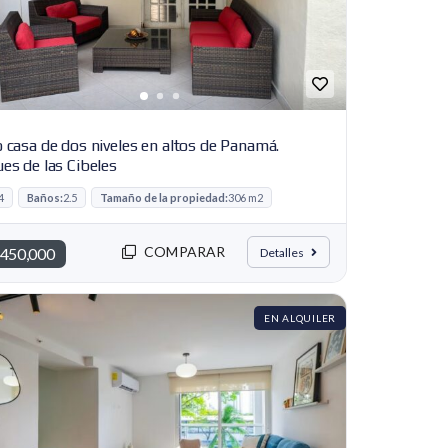
 casa de dos niveles en altos de Panamá.
es de las Cibeles
4
Baños:
2.5
Tamaño de la propiedad:
306 m2
COMPARAR
450,000
Detalles
EN ALQUILER