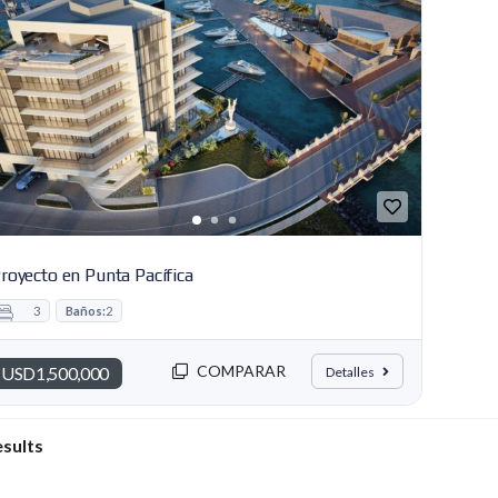
C
E
A
S
D
O
M
I
N
I
C
A
N
A
royecto en Punta Pacífica
3
Baños:
2
COMPARAR
USD1,500,000
Detalles
esults