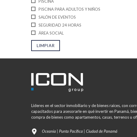
PISCINA
PISCINA PARA ADULTOS Y NIÑOS
SALÓN DE EVENTOS
SEGURIDAD 24 HORAS
ÁREA SOCIAL
LIMPIAR
Líderes en el sector inmobiliario y de bienes raíces, con co
capacitados para asesorarle en qué invertir en Panamá, bien
compra de bienes como apartamentos, casas, terrenos u ofi
Oceanía | Punta Pacífica | Ciudad de Panamá