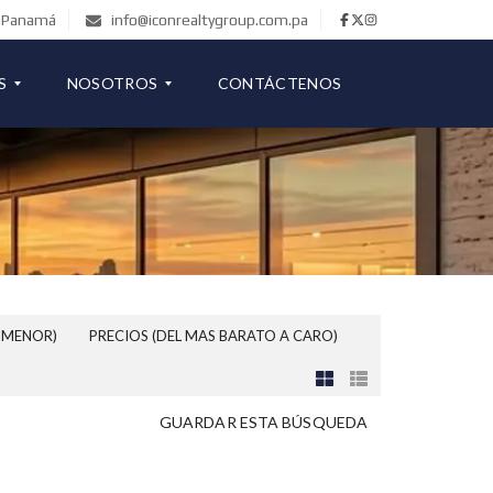
de Panamá
info@iconrealtygroup.com.pa
S
NOSOTROS
CONTÁCTENOS
COMERCIAL
B
L
O
G
 MENOR)
PRECIOS (DEL MAS BARATO A CARO)
GUARDAR ESTA BÚSQUEDA