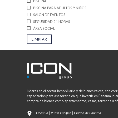
PISCINA
PISCINA PARA ADULTOS Y NIÑOS
SALÓN DE EVENTOS
SEGURIDAD 24 HORAS
ÁREA SOCIAL
LIMPIAR
Líderes en el sector inmobiliario y de bienes raíces, con co
capacitados para asesorarle en qué invertir en Panamá, bien
compra de bienes como apartamentos, casas, terrenos u ofi
Oceanía | Punta Pacífica | Ciudad de Panamá