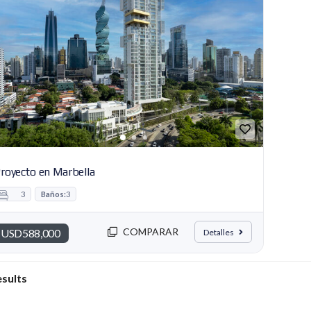
C
E
A
S
D
O
M
I
N
I
C
A
N
A
royecto en Marbella
3
Baños:
3
COMPARAR
USD588,000
Detalles
esults