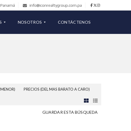
de Panamá
info@iconrealtygroup.com.pa
S
NOSOTROS
CONTÁCTENOS
COMERCIAL
B
L
O
G
 MENOR)
PRECIOS (DEL MAS BARATO A CARO)
GUARDAR ESTA BÚSQUEDA