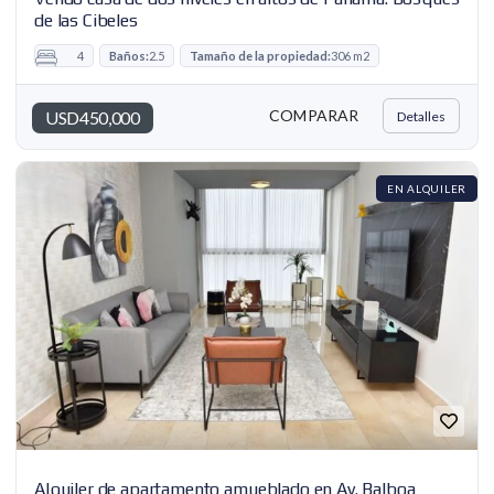
de las Cibeles
4
Baños:
2.5
Tamaño de la propiedad:
306 m2
COMPARAR
USD450,000
Detalles
EN ALQUILER
Alquiler de apartamento amueblado en Av. Balboa