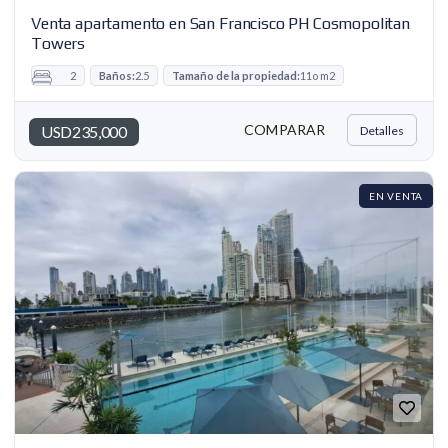
Venta apartamento en San Francisco PH Cosmopolitan
Towers
2
Baños:
2.5
Tamaño de la propiedad:
11o m2
COMPARAR
USD235,000
Detalles
EN VENTA