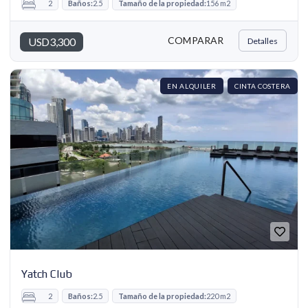
2
Baños:
2.5
Tamaño de la propiedad:
156 m2
COMPARAR
USD3,300
Detalles
EN ALQUILER
CINTA COSTERA
Yatch Club
2
Baños:
2.5
Tamaño de la propiedad:
220 m2