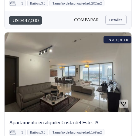
3
Baños:
3.5
Tamaño de la propiedad:
202 m2
COMPARAR
USD447,000
Detalles
EN ALQUILER
Apartamento en alquiler Costa del Este. JA
3
Baños:
3.5
Tamaño de la propiedad:
169 m2