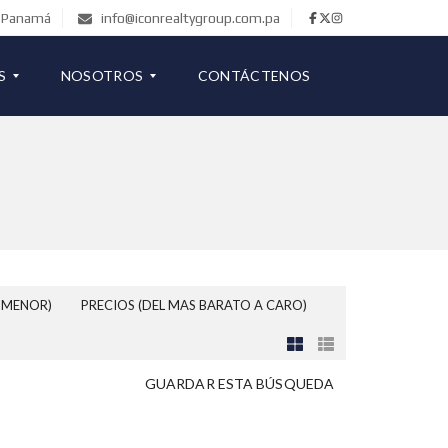
de Panamá
info@iconrealtygroup.com.pa
S
NOSOTROS
CONTÁCTENOS
COMERCIAL
B
L
O
G
 MENOR)
PRECIOS (DEL MAS BARATO A CARO)
GUARDAR ESTA BÚSQUEDA