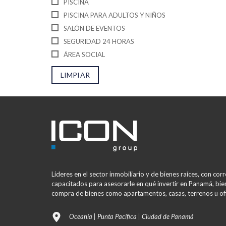
PISCINA
PISCINA PARA ADULTOS Y NIÑOS
SALÓN DE EVENTOS
SEGURIDAD 24 HORAS
ÁREA SOCIAL
LIMPIAR
Líderes en el sector inmobiliario y de bienes raíces, con co
capacitados para asesorarle en qué invertir en Panamá, bien
compra de bienes como apartamentos, casas, terrenos u ofi
Oceanía | Punta Pacífica | Ciudad de Panamá