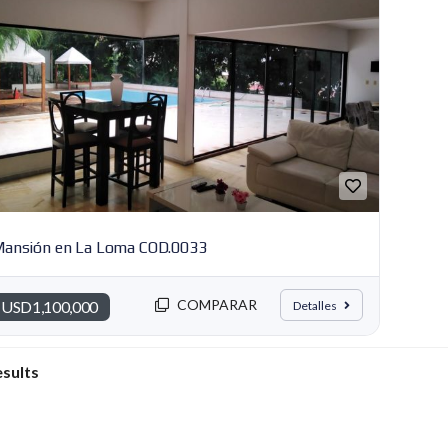
C
E
A
S
D
O
M
I
N
I
C
A
N
A
ansión en La Loma COD.0033
COMPARAR
USD1,100,000
Detalles
esults