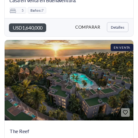
Casa en venta en Buenaventura.
5
Baños:
7
COMPARAR
USD1,640,000
Detalles
EN VENTA
The Reef