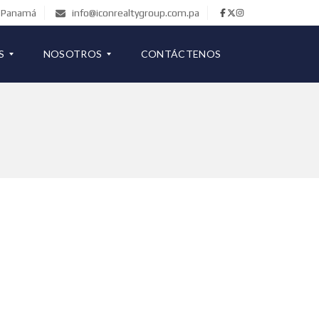
de Panamá
info@iconrealtygroup.com.pa
S
NOSOTROS
CONTÁCTENOS
COMERCIAL
B
L
O
G