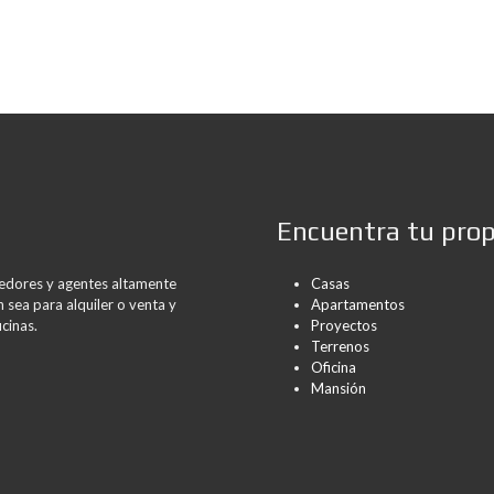
C
E
A
S
D
O
M
I
N
I
C
A
N
A
Encuentra tu pro
rredores y agentes altamente
Casas
 sea para alquiler o venta y
Apartamentos
cinas.
Proyectos
Terrenos
Oficina
Mansión