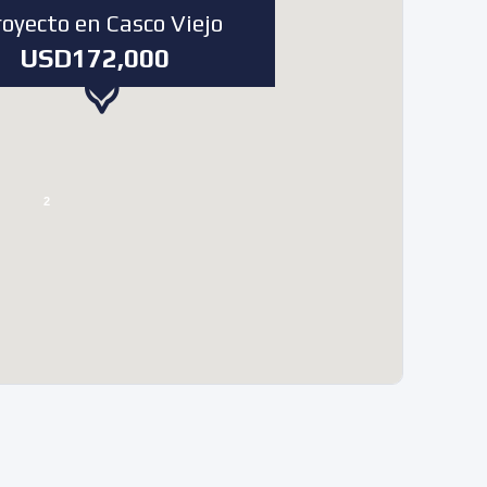
royecto en Casco Viejo
USD172,000
69
2