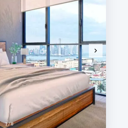
C
E
A
S
D
O
M
I
N
I
C
A
N
A
1
/
8