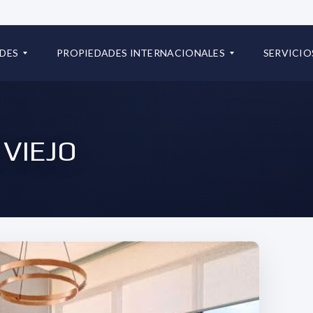
+507 667334
DES
PROPIEDADES INTERNACIONALES
SERVICIO
info@iconrealtygroup.com.
S PROPIEDADES
RESIDENCIAL
C
P
O
R
VIEJO
L
E
O
G
M
U
B
N
I
T
A
A
S
F
R
R
E
E
P
C
Ú
U
B
E
L
N
I
T