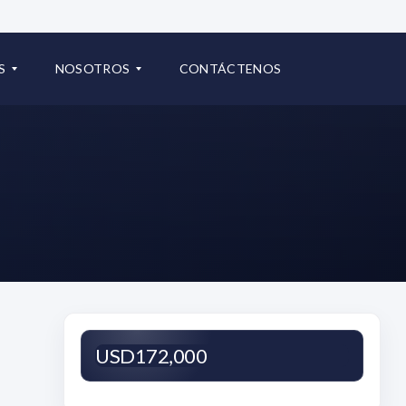
70
Oceanía | Punta Pacífica | Ciudad de Panamá
S
NOSOTROS
CONTÁCTENOS
pa
COMERCIAL
B
L
O
G
USD172,000