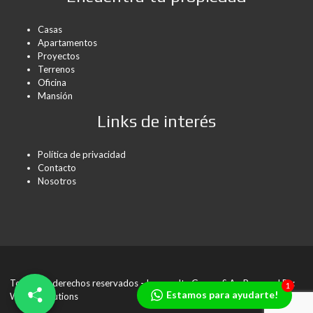
Casas
Apartamentos
Proyectos
Terrenos
Oficina
Mansión
Links de interés
Política de privacidad
Contacto
Nosotros
Todos los derechos reservados - Icon realty Group, S.A - Powered By:
1
Estamos para ayudarte!
Wanda Solutions