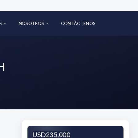
70
Oceanía | Punta Pacífica | Ciudad de Panamá
S
NOSOTROS
CONTÁCTENOS
pa
COMERCIAL
B
L
H
O
G
USD235,000