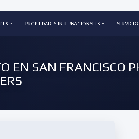
+507 667334
DES
PROPIEDADES INTERNACIONALES
SERVICIO
info@iconrealtygroup.com.
S PROPIEDADES
RESIDENCIAL
C
P
O
R
 EN SAN FRANCISCO P
L
E
O
G
ERS
M
U
B
N
I
T
A
A
S
F
R
R
E
E
P
C
Ú
U
B
E
L
N
I
T