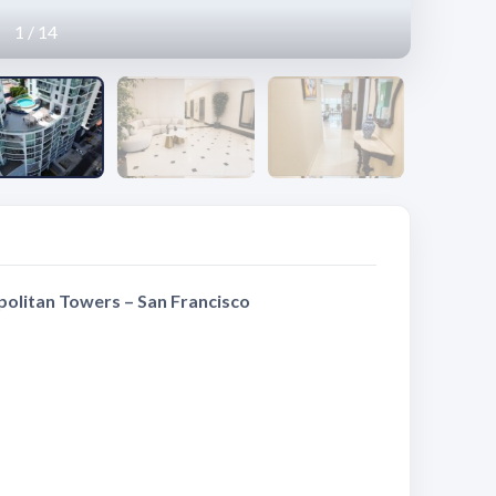
1
/
14
litan Towers – San Francisco