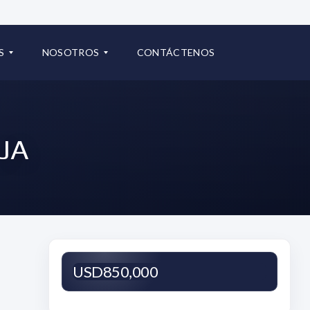
70
Oceanía | Punta Pacífica | Ciudad de Panamá
S
NOSOTROS
CONTÁCTENOS
pa
COMERCIAL
B
L
JA
O
G
USD850,000