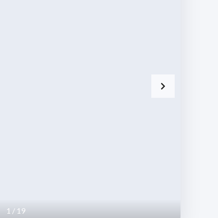
C
E
A
S
D
O
M
I
N
I
C
A
N
A
1
/
19