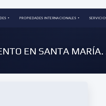
+507 667334
DES
PROPIEDADES INTERNACIONALES
SERVICIO
info@iconrealtygroup.com.
S PROPIEDADES
RESIDENCIAL
C
P
O
R
NTO EN SANTA MARÍA. 
L
E
O
G
M
U
B
N
I
T
A
A
S
F
R
R
E
E
P
C
Ú
U
B
E
L
N
I
T